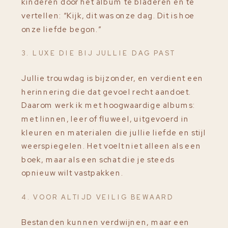
kinderen door het album te bladeren en te
vertellen: “Kijk, dit was onze dag. Dit is hoe
onze liefde begon.”
3. LUXE DIE BIJ JULLIE DAG PAST
Jullie trouwdag is bijzonder, en verdient een
herinnering die dat gevoel recht aandoet.
Daarom werk ik met hoogwaardige albums:
met linnen, leer of fluweel, uitgevoerd in
kleuren en materialen die jullie liefde en stijl
weerspiegelen. Het voelt niet alleen als een
boek, maar als een schat die je steeds
opnieuw wilt vastpakken.
4. VOOR ALTIJD VEILIG BEWAARD
Bestanden kunnen verdwijnen, maar een